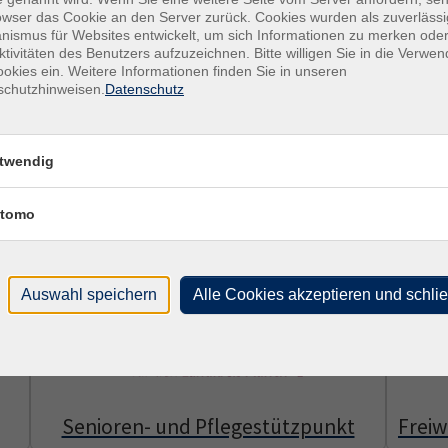
owser das Cookie an den Server zurück. Cookies wurden als zuverlässi
on Menschen mit Migrationsgeschichte. Mit Sprachförderung, Qual
ismus für Websites entwickelt, um sich Informationen zu merken oder
rung im Alltag und im Arbeitsleben.
ktivitäten des Benutzers aufzuzeichnen. Bitte willigen Sie in die Verwe
okies ein. Weitere Informationen finden Sie in unseren
schutzhinweisen.
Datenschutz
uch persönliche Unterstützung – verlässlich, praxisnah und nah a
twendig
tomo
Auswahl speichern
Alle Cookies akzeptieren und schli
Senioren- und Pflegestützpunkt
Freiw