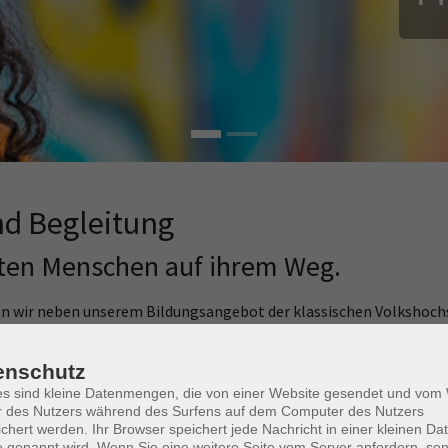
d Begleitung
eiten Menschen auf ihrem Weg.
en wir neben unserem Bildungsangebot der klassischen Volkshochs
enschutz
ätten über Wohneinrichtungen bis hin zum Mehrgenerationenhaus 
es sind kleine Datenmengen, die von einer Website gesendet und vo
der Generationen aktiv gelebt.
r des Nutzers während des Surfens auf dem Computer des Nutzers
chert werden. Ihr Browser speichert jede Nachricht in einer kleinen Dat
 auf ihrem Weg in Ausbildung und Beruf und unterstützen sie dabe
 genannt wird. Wenn Sie eine weitere Seite vom Server anfordern, se