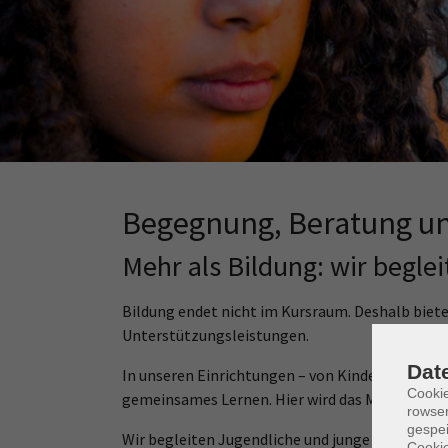
Nächster Schritt?
Zu schade für den Sperrmüll
Begegnung, Beratung un
Mehr als Bildung: wir begl
Bildung endet nicht im Kursraum. Deshalb biet
Unterstützungsleistungen.
Dat
In unseren Einrichtungen – von Kindertagesst
Cooki
gemeinsames Lernen. Hier wird das Miteinander 
rowse
gespei
Wir begleiten Jugendliche und junge Erwachsene
Cookie