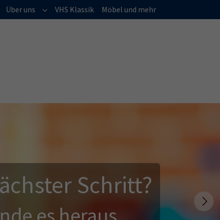
(current)
Über uns
VHS Klassik
Möbel und mehr
Submenu for "Über uns"
ächster Schritt?
Next
inde es heraus