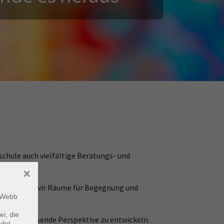
chule auch vielfältige Beratungs- und
×
– schaffen wir Räume für Begegnung und
m Webb
ei, die
i, eine passende Perspektive zu entwickeln.
ndet