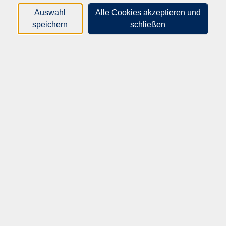
gelebt.
Auswahl
Alle Cookies akzeptieren und
speichern
schließen
Wir begleiten Jugendliche und junge Erwachsene auf ihrem
Weg in Ausbildung und Beruf und unterstützen sie dabei,
eine passende Perspektive zu entwickeln.
Ein weiterer Schwerpunkt ist die Integration von Menschen
mit Migrationsgeschichte. Mit Sprachförderung,
Qualifizierungsangeboten und interkulturellen
Begegnungen fördern wir Teilhabe und Orientierung im
Alltag und im Arbeitsleben.
Bei uns finden Sie nicht nur Bildung, sondern auch
persönliche Unterstützung – verlässlich, praxisnah und nah
am Menschen.