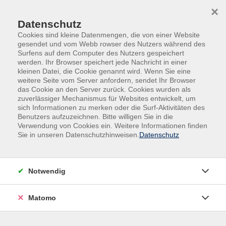
Skip to main content
Skip to page footer
×
Datenschutz
Cookies sind kleine Datenmengen, die von einer Website
gesendet und vom Webb rowser des Nutzers während des
Surfens auf dem Computer des Nutzers gespeichert
werden. Ihr Browser speichert jede Nachricht in einer
kleinen Datei, die Cookie genannt wird. Wenn Sie eine
weitere Seite vom Server anfordern, sendet Ihr Browser
Begegnung, Beratung und Begleitung
das Cookie an den Server zurück. Cookies wurden als
zuverlässiger Mechanismus für Websites entwickelt, um
Mehr als Bildung: wir begleiten
sich Informationen zu merken oder die Surf-Aktivitäten des
Benutzers aufzuzeichnen. Bitte willigen Sie in die
Menschen auf ihrem Weg.
Verwendung von Cookies ein. Weitere Informationen finden
Sie in unseren Datenschutzhinweisen.
Datenschutz
Bildung endet nicht im Kursraum. Deshalb bieten wir neben
unserem Bildungsangebot der klassischen Volkshochschule
auch vielfältige Beratungs- und Unterstützungsleistungen.
Notwendig
In unseren Einrichtungen – von Kindertagesstätten über
Matomo
Wohneinrichtungen bis hin zum Mehrgenerationenhaus –
schaffen wir Räume für Begegnung und gemeinsames
Lernen. Hier wird das Miteinander der Generationen aktiv