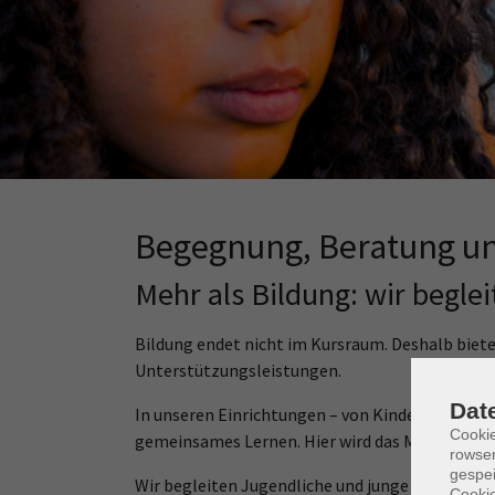
Nächster Schritt?
Zu schade für den Sperrmüll
Begegnung, Beratung un
Mehr als Bildung: wir begl
Bildung endet nicht im Kursraum. Deshalb biet
Unterstützungsleistungen.
Dat
In unseren Einrichtungen – von Kindertagesst
Cooki
gemeinsames Lernen. Hier wird das Miteinander 
rowse
gespei
Wir begleiten Jugendliche und junge Erwachsene
Cookie