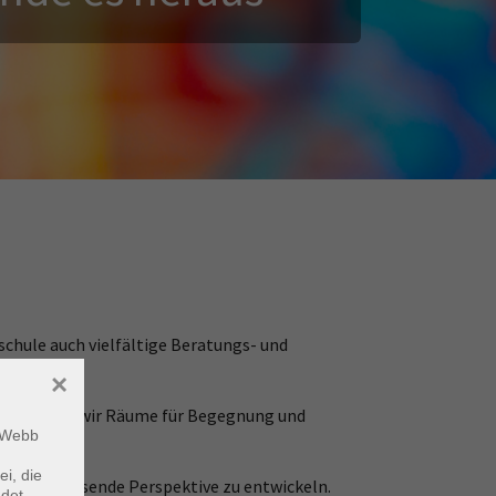
chule auch vielfältige Beratungs- und
×
– schaffen wir Räume für Begegnung und
m Webb
ei, die
i, eine passende Perspektive zu entwickeln.
ndet