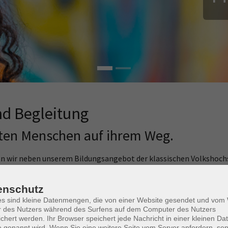
d Begleitung
eiten Menschen auf ihrem Weg.
en wir neben unserem Bildungsangebot der klassischen Volkshochs
enschutz
ätten über Wohneinrichtungen bis hin zum Mehrgenerationenhaus 
es sind kleine Datenmengen, die von einer Website gesendet und vo
der Generationen aktiv gelebt.
r des Nutzers während des Surfens auf dem Computer des Nutzers
chert werden. Ihr Browser speichert jede Nachricht in einer kleinen Dat
 auf ihrem Weg in Ausbildung und Beruf und unterstützen sie dabe
 genannt wird. Wenn Sie eine weitere Seite vom Server anfordern, se