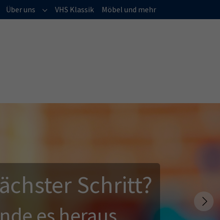
(current)
Über uns
VHS Klassik
Möbel und mehr
Submenu for "Über uns"
ächster Schritt?
Next
inde es heraus