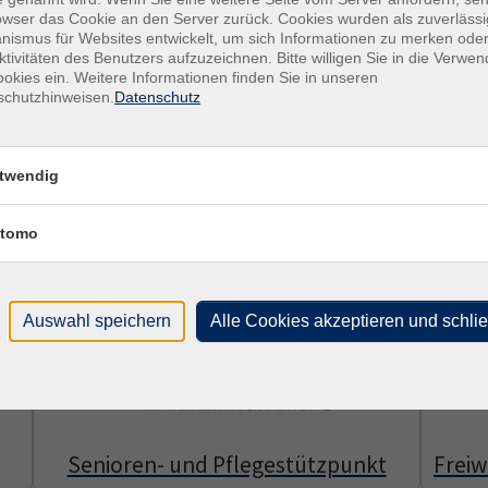
owser das Cookie an den Server zurück. Cookies wurden als zuverlässi
on Menschen mit Migrationsgeschichte. Mit Sprachförderung, Qual
ismus für Websites entwickelt, um sich Informationen zu merken oder
rung im Alltag und im Arbeitsleben.
ktivitäten des Benutzers aufzuzeichnen. Bitte willigen Sie in die Verwe
okies ein. Weitere Informationen finden Sie in unseren
schutzhinweisen.
Datenschutz
uch persönliche Unterstützung – verlässlich, praxisnah und nah a
twendig
tomo
Auswahl speichern
Alle Cookies akzeptieren und schli
Senioren- und Pflegestützpunkt
Freiw