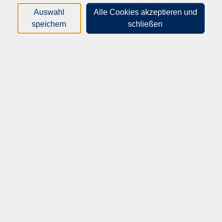
gelebt.
Auswahl
Alle Cookies akzeptieren und
speichern
schließen
Wir begleiten Jugendliche und junge Erwachsene auf ihrem
Weg in Ausbildung und Beruf und unterstützen sie dabei,
eine passende Perspektive zu entwickeln.
Ein weiterer Schwerpunkt ist die Integration von Menschen
mit Migrationsgeschichte. Mit Sprachförderung,
Qualifizierungsangeboten und interkulturellen
Begegnungen fördern wir Teilhabe und Orientierung im
Alltag und im Arbeitsleben.
Bei uns finden Sie nicht nur Bildung, sondern auch
persönliche Unterstützung – verlässlich, praxisnah und nah
am Menschen.