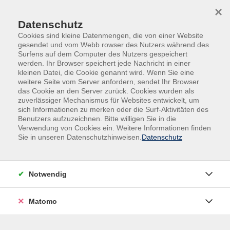
Skip to main content
Skip to page footer
×
Datenschutz
Cookies sind kleine Datenmengen, die von einer Website
gesendet und vom Webb rowser des Nutzers während des
Surfens auf dem Computer des Nutzers gespeichert
werden. Ihr Browser speichert jede Nachricht in einer
kleinen Datei, die Cookie genannt wird. Wenn Sie eine
weitere Seite vom Server anfordern, sendet Ihr Browser
Begegnung, Beratung und Begleitung
das Cookie an den Server zurück. Cookies wurden als
zuverlässiger Mechanismus für Websites entwickelt, um
Mehr als Bildung: wir begleiten
sich Informationen zu merken oder die Surf-Aktivitäten des
Benutzers aufzuzeichnen. Bitte willigen Sie in die
Menschen auf ihrem Weg.
Verwendung von Cookies ein. Weitere Informationen finden
Sie in unseren Datenschutzhinweisen.
Datenschutz
Bildung endet nicht im Kursraum. Deshalb bieten wir neben
unserem Bildungsangebot der klassischen Volkshochschule
auch vielfältige Beratungs- und Unterstützungsleistungen.
Notwendig
In unseren Einrichtungen – von Kindertagesstätten über
Matomo
Wohneinrichtungen bis hin zum Mehrgenerationenhaus –
schaffen wir Räume für Begegnung und gemeinsames
Lernen. Hier wird das Miteinander der Generationen aktiv