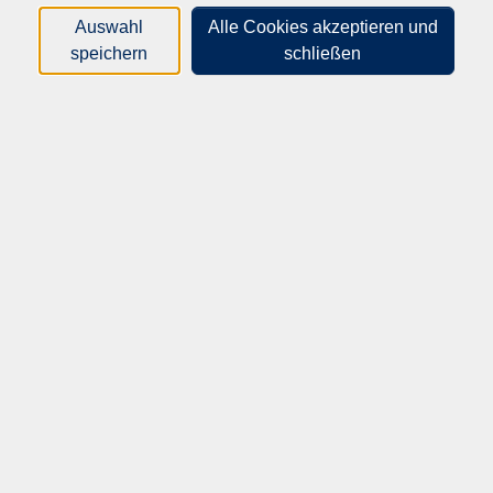
gelebt.
Auswahl
Alle Cookies akzeptieren und
speichern
schließen
Wir begleiten Jugendliche und junge Erwachsene auf ihrem
Weg in Ausbildung und Beruf und unterstützen sie dabei,
eine passende Perspektive zu entwickeln.
Ein weiterer Schwerpunkt ist die Integration von Menschen
mit Migrationsgeschichte. Mit Sprachförderung,
Qualifizierungsangeboten und interkulturellen
Begegnungen fördern wir Teilhabe und Orientierung im
Alltag und im Arbeitsleben.
Bei uns finden Sie nicht nur Bildung, sondern auch
persönliche Unterstützung – verlässlich, praxisnah und nah
am Menschen.