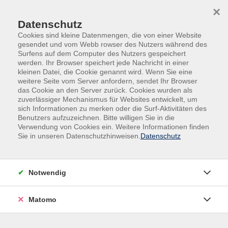
Skip to main content
Skip to page footer
×
Datenschutz
Cookies sind kleine Datenmengen, die von einer Website
gesendet und vom Webb rowser des Nutzers während des
Surfens auf dem Computer des Nutzers gespeichert
werden. Ihr Browser speichert jede Nachricht in einer
kleinen Datei, die Cookie genannt wird. Wenn Sie eine
weitere Seite vom Server anfordern, sendet Ihr Browser
Begegnung, Beratung und Begleitung
das Cookie an den Server zurück. Cookies wurden als
zuverlässiger Mechanismus für Websites entwickelt, um
Mehr als Bildung: wir begleiten
sich Informationen zu merken oder die Surf-Aktivitäten des
Benutzers aufzuzeichnen. Bitte willigen Sie in die
Menschen auf ihrem Weg.
Verwendung von Cookies ein. Weitere Informationen finden
Sie in unseren Datenschutzhinweisen.
Datenschutz
Bildung endet nicht im Kursraum. Deshalb bieten wir neben
unserem Bildungsangebot der klassischen Volkshochschule
auch vielfältige Beratungs- und Unterstützungsleistungen.
Notwendig
In unseren Einrichtungen – von Kindertagesstätten über
Matomo
Wohneinrichtungen bis hin zum Mehrgenerationenhaus –
schaffen wir Räume für Begegnung und gemeinsames
Lernen. Hier wird das Miteinander der Generationen aktiv