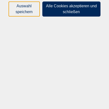
gelebt.
Auswahl
Alle Cookies akzeptieren und
speichern
schließen
Wir begleiten Jugendliche und junge Erwachsene auf ihrem
Weg in Ausbildung und Beruf und unterstützen sie dabei,
eine passende Perspektive zu entwickeln.
Ein weiterer Schwerpunkt ist die Integration von Menschen
mit Migrationsgeschichte. Mit Sprachförderung,
Qualifizierungsangeboten und interkulturellen
Begegnungen fördern wir Teilhabe und Orientierung im
Alltag und im Arbeitsleben.
Bei uns finden Sie nicht nur Bildung, sondern auch
persönliche Unterstützung – verlässlich, praxisnah und nah
am Menschen.