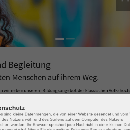
d Begleitung
eiten Menschen auf ihrem Weg.
en wir neben unserem Bildungsangebot der klassischen Volkshochs
enschutz
ätten über Wohneinrichtungen bis hin zum Mehrgenerationenhaus 
es sind kleine Datenmengen, die von einer Website gesendet und vo
der Generationen aktiv gelebt.
r des Nutzers während des Surfens auf dem Computer des Nutzers
chert werden. Ihr Browser speichert jede Nachricht in einer kleinen Dat
 auf ihrem Weg in Ausbildung und Beruf und unterstützen sie dabe
 genannt wird. Wenn Sie eine weitere Seite vom Server anfordern, se