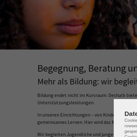
Nächster Schritt?
Zu schade für den Sperrmüll
Begegnung, Beratung un
Mehr als Bildung: wir begl
Bildung endet nicht im Kursraum. Deshalb biet
Unterstützungsleistungen.
Dat
In unseren Einrichtungen – von Kindertagesst
Cooki
gemeinsames Lernen. Hier wird das Miteinander 
rowse
gespei
Wir begleiten Jugendliche und junge Erwachsene
Cookie