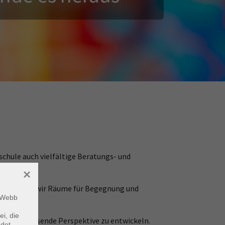
chule auch vielfältige Beratungs- und
×
– schaffen wir Räume für Begegnung und
m Webb
ei, die
i, eine passende Perspektive zu entwickeln.
ndet