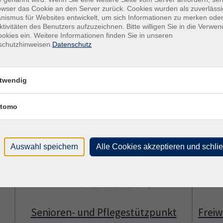
owser das Cookie an den Server zurück. Cookies wurden als zuverlässi
on Menschen mit Migrationsgeschichte. Mit Sprachförderung, Qual
ismus für Websites entwickelt, um sich Informationen zu merken oder
rung im Alltag und im Arbeitsleben.
ktivitäten des Benutzers aufzuzeichnen. Bitte willigen Sie in die Verwe
okies ein. Weitere Informationen finden Sie in unseren
schutzhinweisen.
Datenschutz
uch persönliche Unterstützung – verlässlich, praxisnah und nah a
twendig
tomo
Auswahl speichern
Alle Cookies akzeptieren und schli
Senioren- und Pflegestützpunkt
Freiw