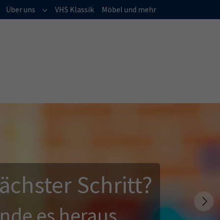
(current)
Über uns
VHS Klassik
Möbel und mehr
Submenu for "Über uns"
ächster Schritt?
Next
inde es heraus