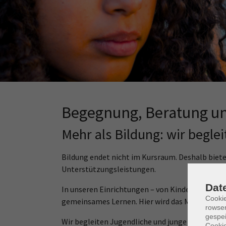
Nächster Schritt?
Zu schade für den Sperrmüll
Begegnung, Beratung un
Mehr als Bildung: wir begl
Bildung endet nicht im Kursraum. Deshalb biet
Unterstützungsleistungen.
Dat
In unseren Einrichtungen – von Kindertagesst
Cooki
gemeinsames Lernen. Hier wird das Miteinander 
rowse
gespei
Wir begleiten Jugendliche und junge Erwachsene
Cookie