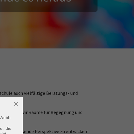
chule auch vielfältige Beratungs- und
×
– schaffen wir Räume für Begegnung und
m Webb
ei, die
i, eine passende Perspektive zu entwickeln.
ndet