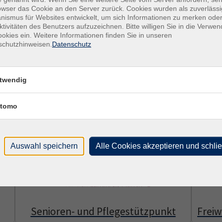
owser das Cookie an den Server zurück. Cookies wurden als zuverlässi
on Menschen mit Migrationsgeschichte. Mit Sprachförderung, Qual
ismus für Websites entwickelt, um sich Informationen zu merken oder
rung im Alltag und im Arbeitsleben.
ktivitäten des Benutzers aufzuzeichnen. Bitte willigen Sie in die Verwe
okies ein. Weitere Informationen finden Sie in unseren
schutzhinweisen.
Datenschutz
uch persönliche Unterstützung – verlässlich, praxisnah und nah a
twendig
tomo
Auswahl speichern
Alle Cookies akzeptieren und schli
Senioren- und Pflegestützpunkt
Freiw