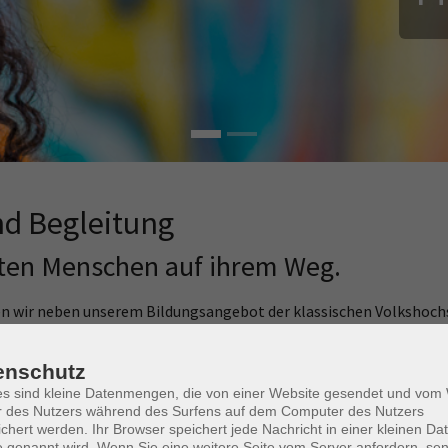
d Begleitung
eiten Menschen auf ihrem Weg.
en wir neben unserem Bildungsangebot der klassischen Volkshochs
enschutz
ätten über Wohneinrichtungen bis hin zum Mehrgenerationenhaus 
es sind kleine Datenmengen, die von einer Website gesendet und vo
der Generationen aktiv gelebt.
r des Nutzers während des Surfens auf dem Computer des Nutzers
chert werden. Ihr Browser speichert jede Nachricht in einer kleinen Dat
 auf ihrem Weg in Ausbildung und Beruf und unterstützen sie dabe
 genannt wird. Wenn Sie eine weitere Seite vom Server anfordern, se