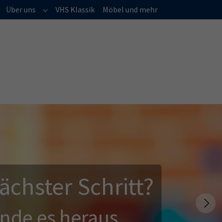
(current)
Über uns
VHS Klassik
Möbel und mehr
Submenu for "Über uns"
ächster Schritt?
Next
inde es heraus