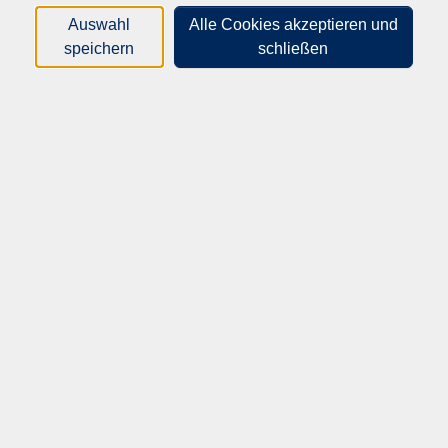
gelebt.
Auswahl
Alle Cookies akzeptieren und
speichern
schließen
Wir begleiten Jugendliche und junge Erwachsene auf ihrem
Weg in Ausbildung und Beruf und unterstützen sie dabei,
eine passende Perspektive zu entwickeln.
Ein weiterer Schwerpunkt ist die Integration von Menschen
mit Migrationsgeschichte. Mit Sprachförderung,
Qualifizierungsangeboten und interkulturellen
Begegnungen fördern wir Teilhabe und Orientierung im
Alltag und im Arbeitsleben.
Bei uns finden Sie nicht nur Bildung, sondern auch
persönliche Unterstützung – verlässlich, praxisnah und nah
am Menschen.