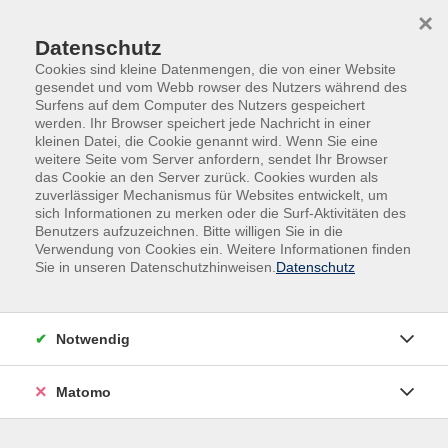
Skip to main content
Skip to page footer
×
Datenschutz
Cookies sind kleine Datenmengen, die von einer Website
gesendet und vom Webb rowser des Nutzers während des
Surfens auf dem Computer des Nutzers gespeichert
werden. Ihr Browser speichert jede Nachricht in einer
kleinen Datei, die Cookie genannt wird. Wenn Sie eine
weitere Seite vom Server anfordern, sendet Ihr Browser
Begegnung, Beratung und Begleitung
das Cookie an den Server zurück. Cookies wurden als
zuverlässiger Mechanismus für Websites entwickelt, um
Mehr als Bildung: wir begleiten
sich Informationen zu merken oder die Surf-Aktivitäten des
Benutzers aufzuzeichnen. Bitte willigen Sie in die
Menschen auf ihrem Weg.
Verwendung von Cookies ein. Weitere Informationen finden
Sie in unseren Datenschutzhinweisen.
Datenschutz
Bildung endet nicht im Kursraum. Deshalb bieten wir neben
unserem Bildungsangebot der klassischen Volkshochschule
auch vielfältige Beratungs- und Unterstützungsleistungen.
Notwendig
In unseren Einrichtungen – von Kindertagesstätten über
Matomo
Wohneinrichtungen bis hin zum Mehrgenerationenhaus –
schaffen wir Räume für Begegnung und gemeinsames
Lernen. Hier wird das Miteinander der Generationen aktiv