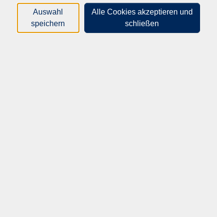
gelebt.
Auswahl
Alle Cookies akzeptieren und
speichern
schließen
Wir begleiten Jugendliche und junge Erwachsene auf ihrem
Weg in Ausbildung und Beruf und unterstützen sie dabei,
eine passende Perspektive zu entwickeln.
Ein weiterer Schwerpunkt ist die Integration von Menschen
mit Migrationsgeschichte. Mit Sprachförderung,
Qualifizierungsangeboten und interkulturellen
Begegnungen fördern wir Teilhabe und Orientierung im
Alltag und im Arbeitsleben.
Bei uns finden Sie nicht nur Bildung, sondern auch
persönliche Unterstützung – verlässlich, praxisnah und nah
am Menschen.