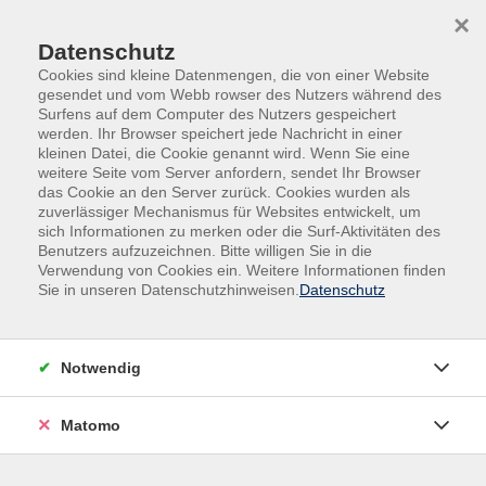
Skip to main content
Skip to page footer
×
Datenschutz
Cookies sind kleine Datenmengen, die von einer Website
gesendet und vom Webb rowser des Nutzers während des
Surfens auf dem Computer des Nutzers gespeichert
werden. Ihr Browser speichert jede Nachricht in einer
kleinen Datei, die Cookie genannt wird. Wenn Sie eine
weitere Seite vom Server anfordern, sendet Ihr Browser
Begegnung, Beratung und Begleitung
das Cookie an den Server zurück. Cookies wurden als
zuverlässiger Mechanismus für Websites entwickelt, um
Mehr als Bildung: wir begleiten
sich Informationen zu merken oder die Surf-Aktivitäten des
Benutzers aufzuzeichnen. Bitte willigen Sie in die
Menschen auf ihrem Weg.
Verwendung von Cookies ein. Weitere Informationen finden
Sie in unseren Datenschutzhinweisen.
Datenschutz
Bildung endet nicht im Kursraum. Deshalb bieten wir neben
unserem Bildungsangebot der klassischen Volkshochschule
auch vielfältige Beratungs- und Unterstützungsleistungen.
Notwendig
In unseren Einrichtungen – von Kindertagesstätten über
Matomo
Wohneinrichtungen bis hin zum Mehrgenerationenhaus –
schaffen wir Räume für Begegnung und gemeinsames
Lernen. Hier wird das Miteinander der Generationen aktiv