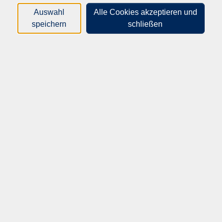
gelebt.
Auswahl
Alle Cookies akzeptieren und
speichern
schließen
Wir begleiten Jugendliche und junge Erwachsene auf ihrem
Weg in Ausbildung und Beruf und unterstützen sie dabei,
eine passende Perspektive zu entwickeln.
Ein weiterer Schwerpunkt ist die Integration von Menschen
mit Migrationsgeschichte. Mit Sprachförderung,
Qualifizierungsangeboten und interkulturellen
Begegnungen fördern wir Teilhabe und Orientierung im
Alltag und im Arbeitsleben.
Bei uns finden Sie nicht nur Bildung, sondern auch
persönliche Unterstützung – verlässlich, praxisnah und nah
am Menschen.