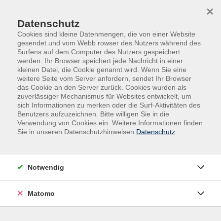
Skip to main content
Skip to page footer
×
Datenschutz
Cookies sind kleine Datenmengen, die von einer Website
gesendet und vom Webb rowser des Nutzers während des
Surfens auf dem Computer des Nutzers gespeichert
werden. Ihr Browser speichert jede Nachricht in einer
kleinen Datei, die Cookie genannt wird. Wenn Sie eine
weitere Seite vom Server anfordern, sendet Ihr Browser
Begegnung, Beratung und Begleitung
das Cookie an den Server zurück. Cookies wurden als
zuverlässiger Mechanismus für Websites entwickelt, um
Mehr als Bildung: wir begleiten
sich Informationen zu merken oder die Surf-Aktivitäten des
Benutzers aufzuzeichnen. Bitte willigen Sie in die
Menschen auf ihrem Weg.
Verwendung von Cookies ein. Weitere Informationen finden
Sie in unseren Datenschutzhinweisen.
Datenschutz
Bildung endet nicht im Kursraum. Deshalb bieten wir neben
unserem Bildungsangebot der klassischen Volkshochschule
auch vielfältige Beratungs- und Unterstützungsleistungen.
Notwendig
In unseren Einrichtungen – von Kindertagesstätten über
Matomo
Wohneinrichtungen bis hin zum Mehrgenerationenhaus –
schaffen wir Räume für Begegnung und gemeinsames
Lernen. Hier wird das Miteinander der Generationen aktiv