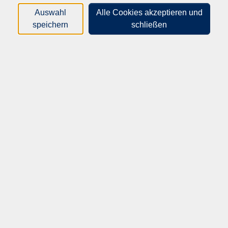
gelebt.
Auswahl
Alle Cookies akzeptieren und
speichern
schließen
Wir begleiten Jugendliche und junge Erwachsene auf ihrem
Weg in Ausbildung und Beruf und unterstützen sie dabei,
eine passende Perspektive zu entwickeln.
Ein weiterer Schwerpunkt ist die Integration von Menschen
mit Migrationsgeschichte. Mit Sprachförderung,
Qualifizierungsangeboten und interkulturellen
Begegnungen fördern wir Teilhabe und Orientierung im
Alltag und im Arbeitsleben.
Bei uns finden Sie nicht nur Bildung, sondern auch
persönliche Unterstützung – verlässlich, praxisnah und nah
am Menschen.