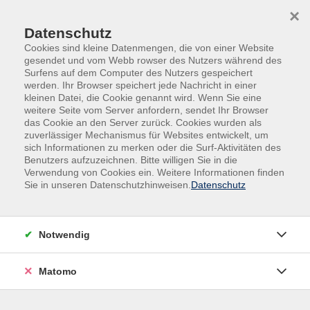
Skip to main content
Skip to page footer
×
Datenschutz
Cookies sind kleine Datenmengen, die von einer Website
gesendet und vom Webb rowser des Nutzers während des
Surfens auf dem Computer des Nutzers gespeichert
werden. Ihr Browser speichert jede Nachricht in einer
kleinen Datei, die Cookie genannt wird. Wenn Sie eine
weitere Seite vom Server anfordern, sendet Ihr Browser
Begegnung, Beratung und Begleitung
das Cookie an den Server zurück. Cookies wurden als
zuverlässiger Mechanismus für Websites entwickelt, um
Mehr als Bildung: wir begleiten
sich Informationen zu merken oder die Surf-Aktivitäten des
Benutzers aufzuzeichnen. Bitte willigen Sie in die
Menschen auf ihrem Weg.
Verwendung von Cookies ein. Weitere Informationen finden
Sie in unseren Datenschutzhinweisen.
Datenschutz
Bildung endet nicht im Kursraum. Deshalb bieten wir neben
unserem Bildungsangebot der klassischen Volkshochschule
auch vielfältige Beratungs- und Unterstützungsleistungen.
Notwendig
In unseren Einrichtungen – von Kindertagesstätten über
Matomo
Wohneinrichtungen bis hin zum Mehrgenerationenhaus –
schaffen wir Räume für Begegnung und gemeinsames
Lernen. Hier wird das Miteinander der Generationen aktiv