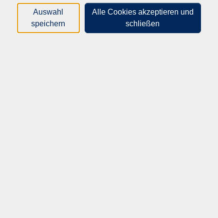
So schenken Sie Ihren Möbeln ein zweites Leben,
Auswahl
Alle Cookies akzeptieren und
unterstützen andere Menschen in der Region und leisten
speichern
schließen
gleichzeitig einen Beitrag zu mehr Nachhaltigkeit und
weniger Abfall.
Ob einzelne Möbelstücke oder komplette Einrichtungen:
Wenn Sie etwas abzugeben haben, melden Sie sich gerne
bei uns. Auf Anfrage prüfen wir auch eine Abholung.
Gut erhalten? Dann vielleicht noch viel zu
wertvoll zum Wegwerfen.
Mit Ihrer Spende helfen Sie ganz konkret weiter –
praktisch, nachhaltig und regional.
Was wir suchen
gut erhaltene Möbel
Tische, Stühle, Schränke und Regale
Sofas und kleinere Wohnmöbel