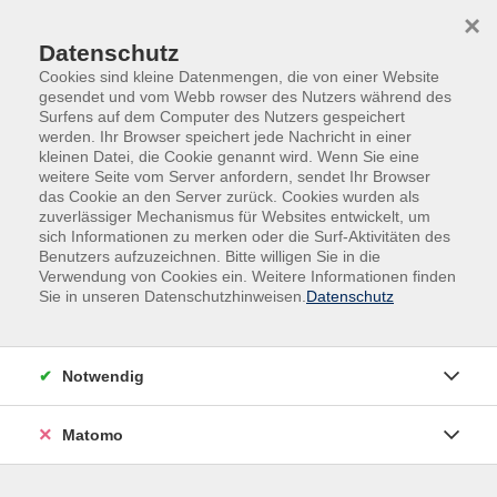
Skip to main content
Skip to page footer
×
Datenschutz
Cookies sind kleine Datenmengen, die von einer Website
gesendet und vom Webb rowser des Nutzers während des
Surfens auf dem Computer des Nutzers gespeichert
werden. Ihr Browser speichert jede Nachricht in einer
kleinen Datei, die Cookie genannt wird. Wenn Sie eine
weitere Seite vom Server anfordern, sendet Ihr Browser
Möbel weitergeben statt wegwerfen
das Cookie an den Server zurück. Cookies wurden als
zuverlässiger Mechanismus für Websites entwickelt, um
sich Informationen zu merken oder die Surf-Aktivitäten des
Manche Möbelstücke sind einfach zu schade für den
Benutzers aufzuzeichnen. Bitte willigen Sie in die
Sperrmüll. Ein gut erhaltener Tisch, eine Kommode oder
Verwendung von Cookies ein. Weitere Informationen finden
Sie in unseren Datenschutzhinweisen.
Datenschutz
ein Sofa können für andere Menschen genau das sein, was
gerade dringend gebraucht wird.
In unseren Möbelbereichen in Aurich und Norden nehmen
Notwendig
wir gut erhaltene Möbel und Einrichtungsgegenstände
entgegen. Bei Bedarf werden diese aufgearbeitet und
Matomo
anschließend für kleines Geld an Menschen weitergegeben,
die auf günstige Einrichtung angewiesen sind.