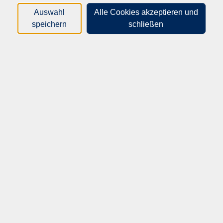
Arbeitsbereichen.
Auswahl
Alle Cookies akzeptieren und
speichern
schließen
Es ist unser Auftrag, ein Ort für
Bildung und Wissensvermittlung
berufliche Qualifizierung und Orientierung
Grundbildung
Beschäftigung, Beschäftigungsförderung und
Arbeitsmarktintegration
persönliche Orientierung und Stabilisierung
soziale Absicherung und zwischenmenschliche
Begegnung
Information, Beratung, Betreuung und Begleitung
sowie soziale Dienstleistungen
demokratische und interkulturelle Verständigung
sowie für die Förderung bürgerschaftlichen
Engagements Generationendialog
kreative Freizeitgestaltung
Gesundheitsförderung