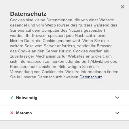
Skip to main content
Skip to page footer
×
Datenschutz
Cookies sind kleine Datenmengen, die von einer Website
gesendet und vom Webb rowser des Nutzers während des
Surfens auf dem Computer des Nutzers gespeichert
werden. Ihr Browser speichert jede Nachricht in einer
kleinen Datei, die Cookie genannt wird. Wenn Sie eine
weitere Seite vom Server anfordern, sendet Ihr Browser
Leitbild
das Cookie an den Server zurück. Cookies wurden als
zuverlässiger Mechanismus für Websites entwickelt, um
sich Informationen zu merken oder die Surf-Aktivitäten des
1. Wer wir sind und was unser Auftrag ist
Benutzers aufzuzeichnen. Bitte willigen Sie in die
Verwendung von Cookies ein. Weitere Informationen finden
Die Kreisvolkshochschule Aurich-Norden ist ein
Sie in unseren Datenschutzhinweisen.
Datenschutz
Eigenbetrieb des Landkreises Aurich. Wir arbeiten
gemeinwesenorientiert für alle Menschen und
Einrichtungen in unserer Region. Unter dem Dach der
Notwendig
Kreisvolkshochschulen Aurich-Norden befinden sich die
Kreisvolkshochschule Aurich-Norden gGmbH Berufliche
Matomo
Orientierung, Qualifizierung und Integration und die
Kreisvolkshochschule Aurich-Norden gGmbH Begegnung,
Beratung und Begleitung mit ihren jeweiligen